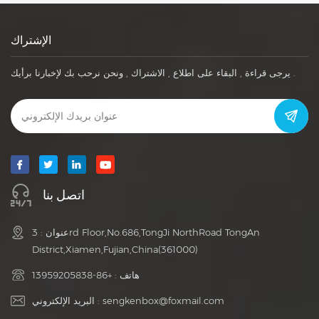
الإشتراك
يرجى قراءة , البقاء على اطلاع , الاشتراك , ونحن نرحب بك لإخبارنا برأيك .
اتصل بنا
عنوان : 3rd Floor,No.686,TongJi NorthRoad TongAn
District,Xiamen,Fujian,China(361000)
هاتف :
+86-13959205838
sengkenbox@foxmail.com
البريد الإلكتروني :