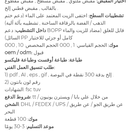
اختيار المقبض:
مقبض ملتوي , مقبض مسطح , مقبض مقطوع
بالقالب , مقبض قطني إلخ .
تشطيبات السطح:
اختفى الزيت المعتمد على الماء (دعم ختم
الذهب / الفضة بالرقاقة الساخنة , تشطيبه بآلة آلية)
داخل التشطيب:
دعم BOPP قابل للغلق (مضاد للزيت والماء
السائل) PP كامل أو جزئي للاختيار
موك:
الحجم القياسي: 1 , 000 الحجم المخصص: 10 , 000
قبول
oem / odm:
طباعة:
طباعة أوفست وطباعة فليكسو
طلب تنسيق العمل الفني:
1) pdf , AI , eps , gif , إلخ بدقة 300 نقطة في البوصة .
2) رقم لون بانتون
الشهادات: fsc tuv
tt / من خلال علي بابا / ويسترن يونيون
شروط الدفع:
DHL / FEDEX / UPS / عن طريق الجو / عن طريق
الشحن:
البحر
موك:
100 قطعة
موعد التسليم:
3-30 يومًا