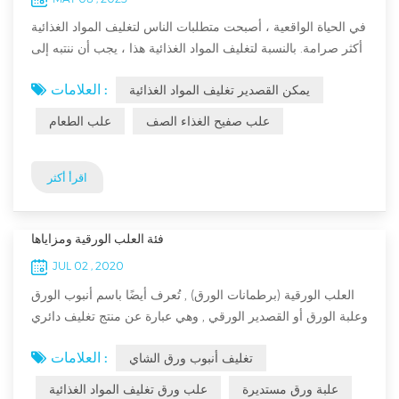
في الحياة الواقعية ، أصبحت متطلبات الناس لتغليف المواد الغذائية
أكثر صرامة. بالنسبة لتغليف المواد الغذائية هذا ، يجب أن ننتبه إلى
ضيق العبوة ، خاصة عند تغليف المواد الغذائية. إذا لم تكن العبوة
العلامات :
يمكن القصدير تغليف المواد الغذائية
محكمة بما فيه الكفاية ، فمن السهل استخدامها في بيئة رطبة. إذا
كان الطعام متعفنًا وفاسدًا ، فسوف يعرض صحتك للخطر إذا تم
علب صفيح الغذاء الصف
علب الطعام
بيعه. دعونا نلقي نظرة على سبب استخدام علب الصفيح الغذائية
على نطاق واسع من قبل مصنعي علب...
اقرأ أكثر
فئة العلب الورقية ومزاياها
JUL 02 , 2020
العلب الورقية (برطمانات الورق) , تُعرف أيضًا باسم أنبوب الورق
وعلبة الورق أو القصدير الورقي , وهي عبارة عن منتج تغليف دائري
يدمج المعدن , الورق والبلاستيك , عادةً ما ينقسم إلى نوع حلزوني
العلامات :
تغليف أنبوب ورق الشاي
ونوع إعادة لف . فئة علب الورق 1 . مقسومًا على الاستخدام , أي ,
ما يجب الاحتفاظ به بالداخل . في الوقت الحالي , هناك العديد من
علبة ورق مستديرة
علب ورق تغليف المواد الغذائية