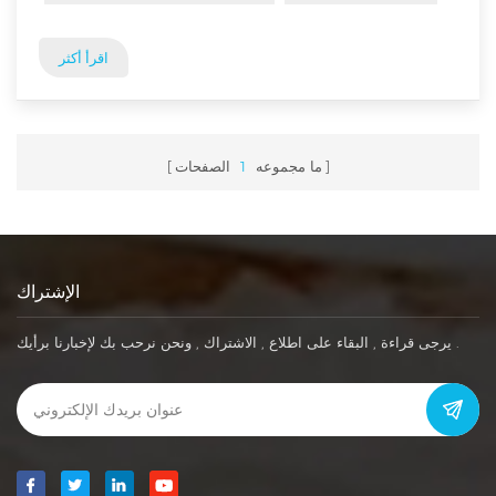
العلب الورقية في السوق التي يمكن تقسيمها إلى تغليف علب
ورق الشاي , تغليف علب ورق الطعام ...
اقرأ أكثر
ما مجموعه
1
الصفحات
الإشتراك
يرجى قراءة , البقاء على اطلاع , الاشتراك , ونحن نرحب بك لإخبارنا برأيك .