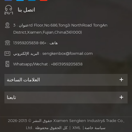
اتصل بنا
عنوان : 3rd Floor,No.686,TongJi NorthRoad TongAn
District,Xiamen,Fujian,China(361000)
هاتف :
+86-13959205838
sengkenbox@foxmail.com
البريد الإلكتروني :
Whatsapp/Wechat :
+8613959205838
العلامات الساخنة
تابعنا
حقوق النشر © 2013-2026 Xiamen Sengken Industry& Trade Co.,
سياسة خاصة
|
XML
Ltd.. كل الحقوق محفوظة. |