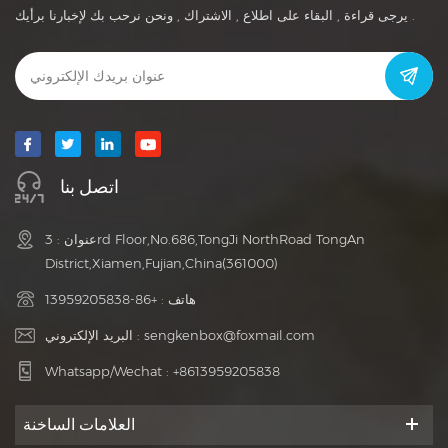
يرجى قراءة , البقاء على اطلاع , الاشتراك , ونحن نرحب بك لإخبارنا برأيك .
اتصل بنا
عنوان : 3rd Floor,No.686,TongJi NorthRoad TongAn
District,Xiamen,Fujian,China(361000)
هاتف :
+86-13959205838
sengkenbox@foxmail.com
البريد الإلكتروني :
Whatsapp/Wechat :
+8613959205838
العلامات الساخنة