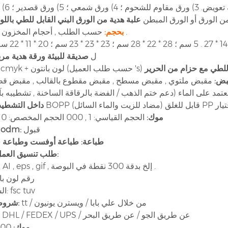
1) ورق الكرافت الأ
ن الورق أو الورق المبطن
علبة هدية من الورق البني القابل للطي باللو
حسب الطلب , أحجام المخزون المتاحة .
بحجم:
الأحجام الشائعة: 21 * 11 * 27 سم ؛ 28 *
ل
صديقة للبيئة ورقة هدية مرب
للطي مع حزام من الحرير
قبض:
تمد على الماء (دعم ختم الذهب / الفضة بالرقاقة الساخنة , تشطيبه بآل
زئي للاختيار
داخل التشطي
موك:
الحجم القياسي: 1 , 000 الحجم المخصص: 10 , 000
قبول
 odm:
طباعة:
طباعة أوفست وطباعة ف
طلب تنسيق العمل الفني:
1) pdf , AI , eps , gif , إلخ بدقة 300 نقطة في البوصة .
2) رقم لون ب
الشهادات: fsc tuv
tt / من خلال علي بابا / ويسترن يونيون
شروط الدفع:
DHL / FEDEX / UPS / عن طريق الجو / عن طريق البحر
موك:
100 قطعة