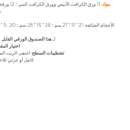
مواد:
م
cmyk + لون بانتون (حسب طلب العميل 's) لـ
هذا الصندوق الورقي القابل 
مقبض ملتوي , مقبض مسطح , مقبض مقطوع بالقالب , مقبض قطني إلخ .
اختيار الم
تشطيبات السطح:
اختفى الزيت المع
دعم BOPP قابل للغلق (مضاد للزيت والماء السائل) PP كامل أو ج