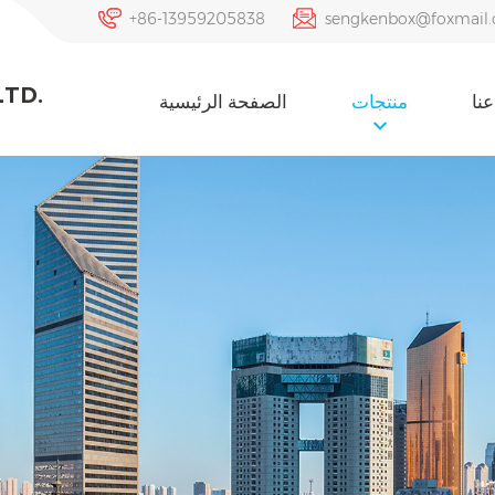
+86-13959205838
sengkenbox@foxmail
LTD.
نا
منتجات
الصفحة الرئيسية