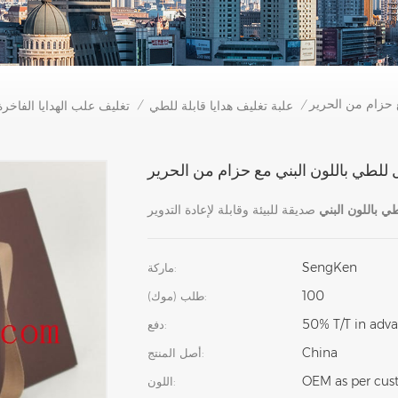
ع حزام من الحرير
علبة تغليف هدايا قابلة للطي
تغليف علب الهدايا الفاخرة
/
/
ل للطي باللون البني مع حزام من الحرير
ي باللون البني
SengKen
ماركة:
100
طلب (موك):
50% T/T in adva
دفع:
China
أصل المنتج:
OEM as per cust
اللون: