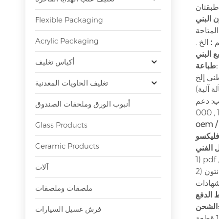
بيض وورق الكرافت البني ؛ 2) ورقة تعويض. 3) ورق مقاوم للشحوم ؛ 4) ورق شمعي ؛ 5) ورق قصدير ؛ 6) طبقتان
ن البني
Flexible Packaging
Acrylic Packaging
 15 * 28 سم ؛ 20 . 5 * 14 * 27 . 5 سم ؛ 28 * 22 * 28 سم ؛ 23 * 23 * 23 سم ؛ 20 * 11 * 22 سم ؛ الخ .
ع البني
أكياس تغليف
طباعة:
تغليف الحاويات المعدنية
ة آلية)
ب:
أنبوب الورق وملحقات الصندوق
oem /
Glass Products
ليكسو
Ceramic Products
آلات
انتون
ملصقات وملصقات
الشحن:
فرش غسيل السيارات