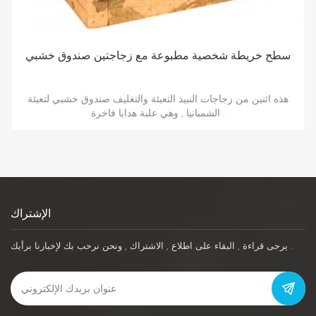
البنود الصغيرة اللوح وجبة خفيفة وضعت صندوق هدايا خشبي
التعبئة والتغليف
هذه صندوق خشبي صغير للتغليف اللوح لتعبئة الشمبانيا , وهي علبة
هدايا فاخرة .
الإشتراك
يرجى قراءة , البقاء على اطلاع , الاشتراك , ونحن نرحب بك لإخبارنا برأيك .