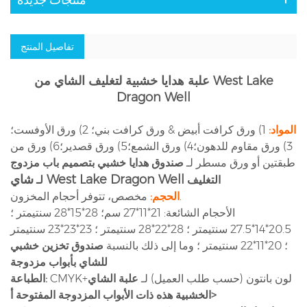
منتجات جديدة
تفاصيل المنتج
علبة هدايا خشبية لتغليف الشاي من West Lake
Dragon Well
المواد:
1) ورق كرافت أبيض & ورق كرافت بني؛ 2) ورق الأوفست؛
3) ورق مقاوم للدهون؛4) ورق الشمع؛5) ورق قصدير؛6) ورق من
طبقتين أو ورق مسطر لـ
صندوق هدايا خشبي بتصميم باب مزدوج
شاي West Lake Dragon Well
التغليف
لـ
مخصص، تتوفر أحجام المخزون.
الحجم:
الأحجام الشائعة: 21*11*27 سم؛ 28*15*28 سنتيمتر ؛
20.5*14*27.5 سنتيمتر ؛ 28*22*28 سنتيمتر ؛ 23*23*23 سنتيمتر
؛ 20*11*22 سنتيمتر ؛ وما إلى ذلك بالنسبة
صندوق تخزين خشبي
للشاي بأبواب مزدوجة
CMYK+لون بانتون (حسب طلب العميل) لـ
علبة الشاي
الطباعة:
الخشبية هذه ذات الأبواب المزدوجة المفتوحة أ>