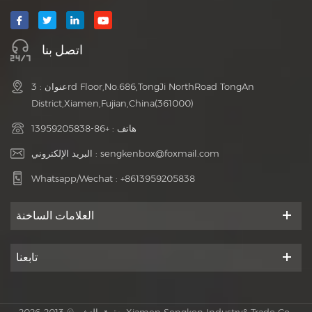
اتصل بنا
عنوان : 3rd Floor,No.686,TongJi NorthRoad TongAn
District,Xiamen,Fujian,China(361000)
هاتف :
+86-13959205838
sengkenbox@foxmail.com
البريد الإلكتروني :
Whatsapp/Wechat :
+8613959205838
العلامات الساخنة
تابعنا
حقوق النشر © 2013-2026 Xiamen Sengken Industry& Trade Co.,