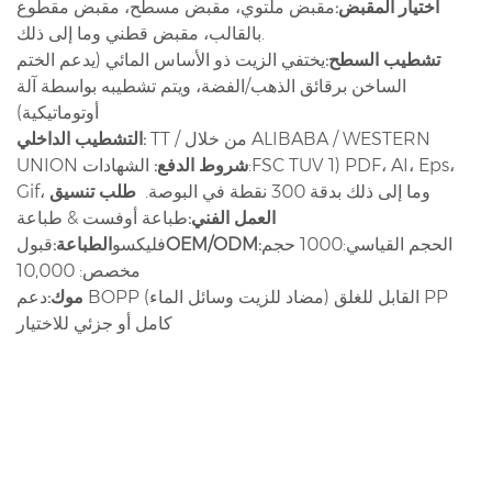
اختيار المقبض:
مقبض ملتوي، مقبض مسطح، مقبض مقطوع
بالقالب، مقبض قطني وما إلى ذلك.
تشطيب السطح:
يختفي الزيت ذو الأساس المائي (يدعم الختم
الساخن برقائق الذهب/الفضة، ويتم تشطيبه بواسطة آلة
أوتوماتيكية)
TT / من خلال ALIBABA / WESTERN
التشطيب الداخلي:
شروط الدفع:
الشهادات:FSC TUV 1) PDF، AI، Eps،
UNION
Gif، وما إلى ذلك بدقة 300 نقطة في البوصة.
طلب تنسيق
العمل الفني:
طباعة أوفست & طباعة
الحجم القياسي:1000 حجم
OEM/ODM:
فليكسو
الطباعة:
قبول
مخصص: 10,000
موك:
دعم BOPP القابل للغلق (مضاد للزيت وسائل الماء) PP
كامل أو جزئي للاختيار