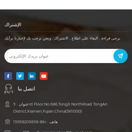
الإشتراك
يرجى قراءة , البقاء على اطلاع , الاشتراك , ونحن نرحب بك لإخبارنا برأيك .
اتصل بنا
عنوان : 3rd Floor,No.686,TongJi NorthRoad TongAn
District,Xiamen,Fujian,China(361000)
هاتف :
+86-13959205838