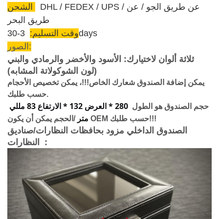
DHL / FEDEX / UPS / عن طريق الجو / عن
الشحن:
طريق البحر
3-30days
وقت التسليم:
الصور:
ثلاثة ألوان لاختيارك: الأسود والأخضر والرمادي والبني
(لون الشوكولاتة المشابه)
يمكن إضافة الصندوق شعارك الخاص!!!، يمكن تخصيص الأحجام
حسب طلبك.
280 * العرض 132 * الارتفاع 83 مللي 
حجم الصندوق هو الطول
متر
/الحجم يمكن أن يكون OEM حسب طلبك!!!
الصندوق الداخلي مزود بحافظات النظارات/صناديق
:
النظارات