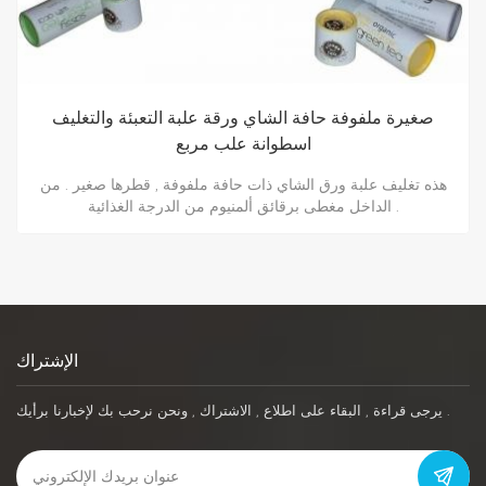
علب ورق كرافت بيضاء للطعام
هذه تغليف أنبوب ورق الشاي مصنوع من ورق الكرافت الأبيض , من
الداخل بورق الألمنيوم المخصص للطعام , وهو مقاوم للرطوبة والماء .
مناسب إلى حد ما لتغليف الشاي .
الإشتراك
يرجى قراءة , البقاء على اطلاع , الاشتراك , ونحن نرحب بك لإخبارنا برأيك .