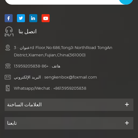
اتصل بنا
عنوان : 3rd Floor,No.686,TongJi NorthRoad TongAn
District,Xiamen,Fujian,China(361000)
هاتف :
+86-13959205838
sengkenbox@foxmail.com
البريد الإلكتروني :
Whatsapp/Wechat :
+8613959205838
العلامات الساخنة
تابعنا