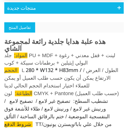
منتجات جديدة
تفاصيل المنتج
هذه علبة هدايا جلدية رائعة لمجموعة
الشاي
المواد:
جلد PU + MDF + لينت + قفل معدني + رغوة
البولي إيثيلين + برطمانات سبيكة + كوب
280 * W132 * H83mm /
الطول / العرض /
L
الحجم:
الارتفاع يمكن أن يكون حسب طلب العميل أو يمكن
للعملاء اختيار استخدام الحجم الحالي لدينا.
لون CMYK + Pantone (حسب طلب العميل)
الطباعة:
تشطيب السطح:
تصفيح غير لامع /
تصفيح لامع
/
ورنيش غير لامع / ورنيش لامع / طلاء للأشعة فوق
البنفسجية الموضعية / ختم بالرقائق الساخنة / التألق
TT/من خلال علي بابا/ويسترن يونيون
شروط الدفع: