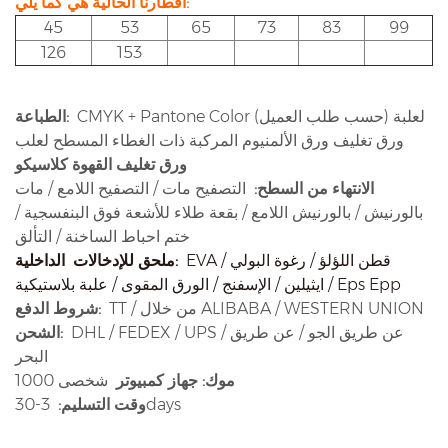
أقطارنا الحالية هي كما يلي:
45
53
65
73
83
99
126
153
CMYK + Pantone Color (حسب طلب العميل) لعلبة
الطباعة:
ورق تغليف ورق الألمنيوم المركبة ذات الغطاء المسطح لعلب
ورق تغليف القهوة كلاسيكو
الانتهاء من السطح:
التصفيح مات / التصفيح اللامع / مات
بالورنيش / بالورنيش اللامع / بقعة طلاء للأشعة فوق البنفسجية /
ختم احباط الساخنة / التألق
EVA / قطن اللؤلؤ / رغوة البولي
الداخلية:
ملحق للإدخالات
ايثيلين / الإسفنج / الورق المقوى / علبة بلاستيكية / Eps Epp
TT / من خلال ALIBABA / WESTERN UNION
شروط الدفع:
DHL / FEDEX / UPS / عن طريق الجو / عن طريق
الشحن:
البحر
موك: جهاز كمبيوتر
شخصى 1000
3-30days
وقت التسليم: