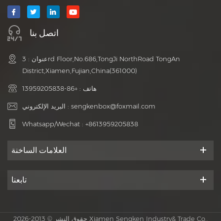
اتصل بنا
عنوان : 3rd Floor,No.686,TongJi NorthRoad TongAn
District,Xiamen,Fujian,China(361000)
هاتف :
+86-13959205838
sengkenbox@foxmail.com
البريد الإلكتروني :
Whatsapp/Wechat :
+8613959205838
العلامات الساخنة
تابعنا
حقوق النشر © 2013-2026 Xiamen Sengken Industry& Trade Co.,