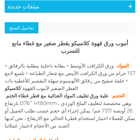
منتجات جديدة
تفاصيل المنتج
أنبوب ورق قهوة كلاسيكو بقطر صغير مع غطاء مانع
للتسرب
المواد:
ورق الكرافت الأوسط + بطانة داخلية مطلية بالرقائق +
157 جرام من ورق الكرافت الأبيض مع شعار الطباعة + تلميع لامع
+ حلقة صفيح من رقائق الألومنيوم سهلة التقشير للأغطية ذات
القطر الصغير لأنبوب القهوة
كلاسيكو
الحجم:
علبة ورق تغليف المواد الغذائية مع قطر غطاء الختم
بارتفاع D76 * H180mm ، وهي مخصصة لتغليف الملح الوردي
26 أونصة (737 جم). يمكن إجراء أي حجم حسب طلب العميل أو
يمكن للعملاء اختيار استخدام قطرنا الحالي مع الارتفاع ، نحن لديها
العديد من الأحجام لاختيار عملائنا.