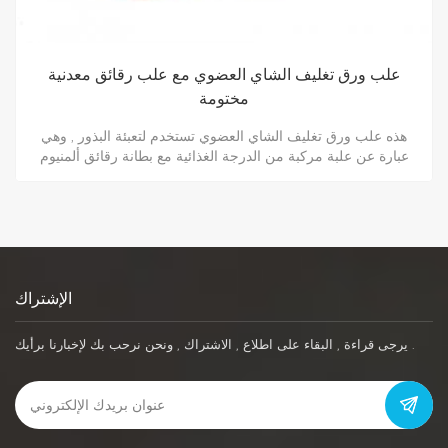
علب ورق تغليف الشاي العضوي مع علب رقائق معدنية
مختومة
هذه علب ورق تغليف الشاي العضوي تستخدم لتعبئة البذور , وهي
عبارة عن علبة مركبة من الدرجة الغذائية مع بطانة رقائق ألمنيوم
مقاومة للرطوبة .
الإشتراك
يرجى قراءة , البقاء على اطلاع , الاشتراك , ونحن نرحب بك لإخبارنا برأيك .