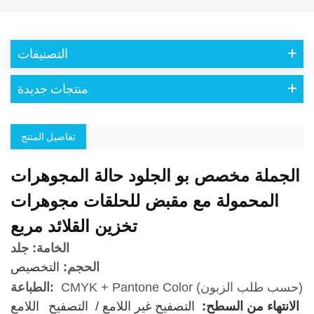
التصنيفات
منتجات جديدة
تفاصيل المنتج
الجملة مخصص بو الجلود حالة المجوهرات
المحمولة مع مقبض للحلقات مجوهرات
تخزين القلائد مربع
الخامة: جلد
الحجم:
التخصيص
CMYK + Pantone Color (حسب طلب الزبون)
الطباعة:
الانتهاء من السطح:
التصفيح غير اللامع /
التصفيح
اللامع