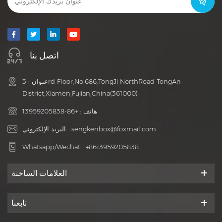
اتصل بنا
عنوان : 3rd Floor,No.686,TongJi NorthRoad TongAn
District,Xiamen,Fujian,China(361000)
هاتف :
+86-13959205838
sengkenbox@foxmail.com
البريد الإلكتروني :
Whatsapp/Wechat :
+8613959205838
العلامات الساخنة
تابعنا