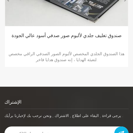
صندوق تغليف جلدي لألبوم صور صدفي أسود عالي الجودة
هذا الصندوق الجلدي المخصص لألبوم الصور الصدفي الراقي مخصص
لتعبئة الهدايا ، إنه صندوق هدايا فاخر.
الإشتراك
يرجى قراءة , البقاء على اطلاع , الاشتراك , ونحن نرحب بك لإخبارنا برأيك .