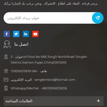
يرجى قراءة , البقاء على اطلاع , الاشتراك , ونحن نرحب بك لإخبارنا برأيك .
اتصل بنا
عنوان : 3rd Floor,No.686,TongJi NorthRoad TongAn
District,Xiamen,Fujian,China(361000)
هاتف :
+86-13959205838
sengkenbox@foxmail.com
البريد الإلكتروني :
Whatsapp/Wechat :
+8613959205838
العلامات الساخنة