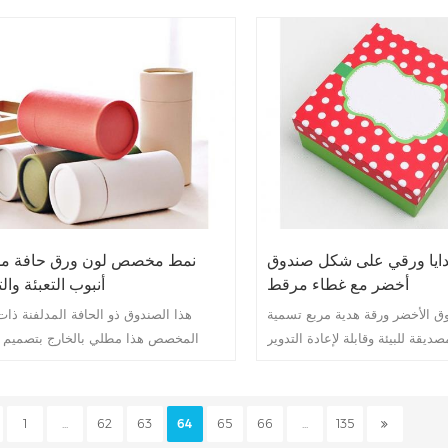
ايا ورقي على شكل صندوق
نمط مخصص لون ورق حافة مل
أخضر مع غطاء مرقط
أنبوب التعبئة وال
وق الأخضر ورقة هدية مربع تسمية
هذا الصندوق ذو الحافة المدلفنة ذات
المخصص هذا مطلي بالخارج بتصميم ا
وأعلى بغطاء طويل وهو صديق للبيئة إلى
وفاخر ، ومناسب إلى حد ما لتغليف العطور.
1
...
62
63
64
65
66
...
135