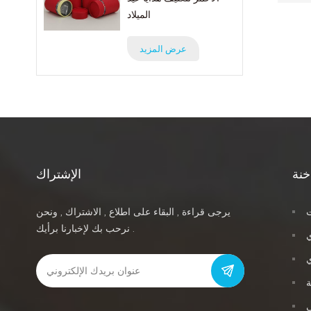
الميلاد
عرض المزيد
خنة
الإشتراك
ت
يرجى قراءة , البقاء على اطلاع , الاشتراك , ونحن
نرحب بك لإخبارنا برأيك .
ي
ة
ي