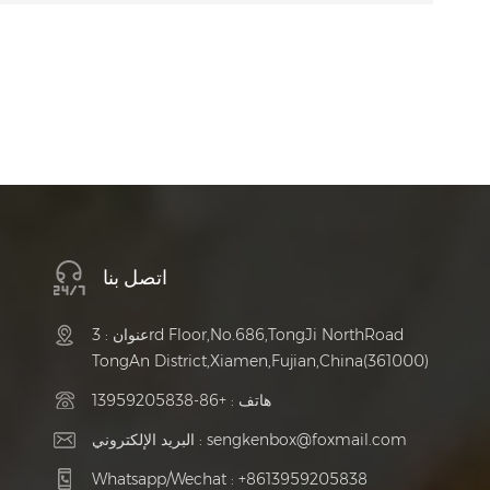
اتصل بنا
عنوان : 3rd Floor,No.686,TongJi NorthRoad
TongAn District,Xiamen,Fujian,China(361000)
هاتف :
+86-13959205838
sengkenbox@foxmail.com
البريد الإلكتروني :
Whatsapp/Wechat :
+8613959205838