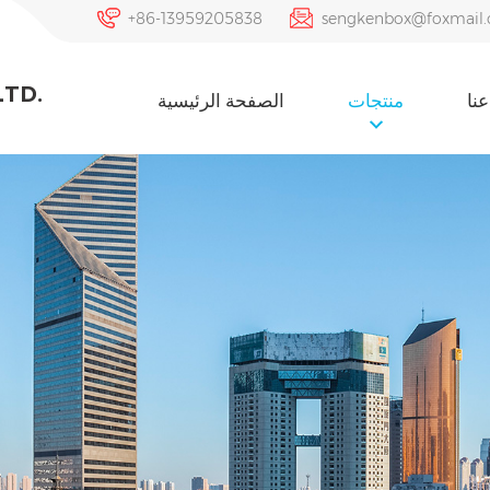
+86-13959205838
sengkenbox@foxmail
LTD.
نا
منتجات
الصفحة الرئيسية