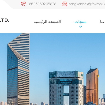
+86-13959205838
sengkenbox@foxmail
LTD.
نا
منتجات
الصفحة الرئيسية