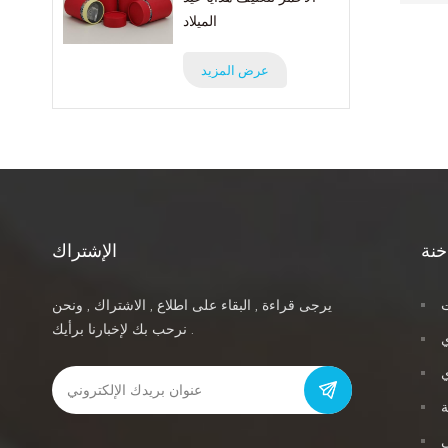
الميلاد
عرض المزيد
خنة
الإشتراك
ت
يرجى قراءة , البقاء على اطلاع , الاشتراك , ونحن
نرحب بك لإخبارنا برأيك .
ي
ة
ي