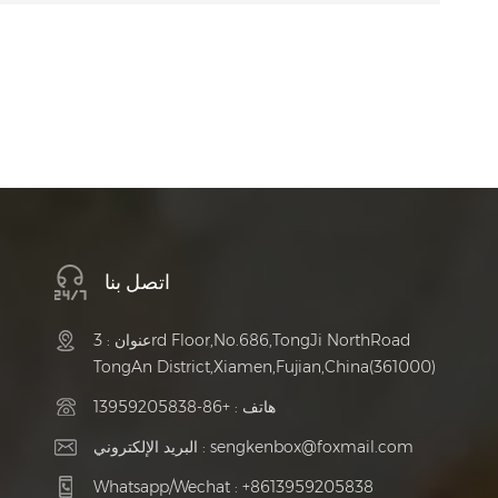
اتصل بنا
عنوان : 3rd Floor,No.686,TongJi NorthRoad
TongAn District,Xiamen,Fujian,China(361000)
هاتف :
+86-13959205838
sengkenbox@foxmail.com
البريد الإلكتروني :
Whatsapp/Wechat :
+8613959205838