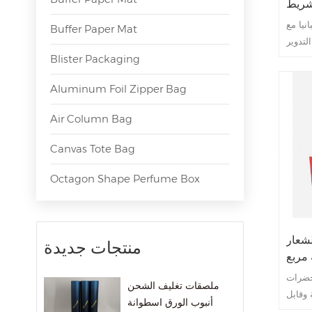
لشريط
نيا مع
Buffer Paper Mat
Blister Packaging
Aluminum Foil Zipper Bag
Air Column Bag
Canvas Tote Bag
Octagon Shape Perfume Box
لمغناطيسي
منتجات جديدة
مربع
مربع
حضرات
ملصقات تغليف الشحن
 وقابل
أنبوب الورق اسطوانة