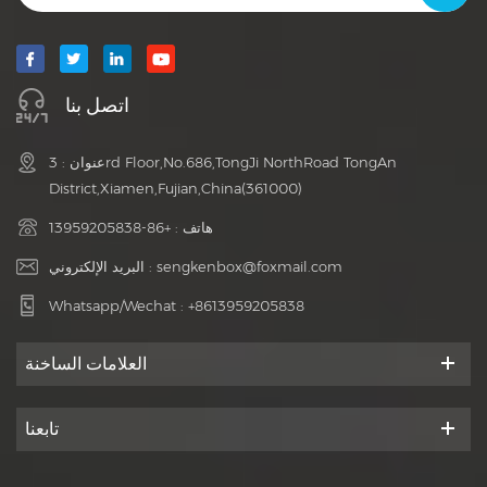
اتصل بنا
عنوان : 3rd Floor,No.686,TongJi NorthRoad TongAn
District,Xiamen,Fujian,China(361000)
هاتف :
+86-13959205838
sengkenbox@foxmail.com
البريد الإلكتروني :
Whatsapp/Wechat :
+8613959205838
العلامات الساخنة
تابعنا