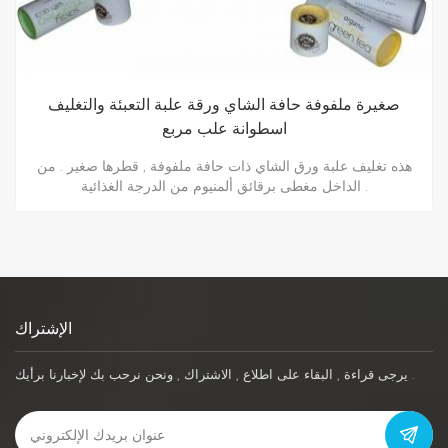
علب ورق كرافت بيضاء للطعام
هذه تغليف أنبوب ورق الشاي مصنوع من ورق الكرافت الأبيض , من
الداخل بورق الألمنيوم المخصص للطعام , وهو مقاوم للرطوبة والماء .
مناسب إلى حد ما لتغليف الشاي .
الإشتراك
يرجى قراءة , البقاء على اطلاع , الاشتراك , ونحن نرحب بك لإخبارنا برأيك .