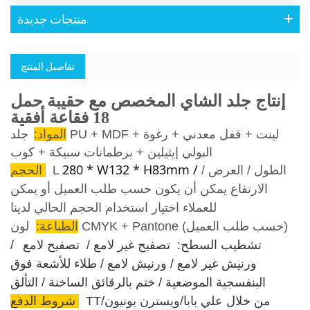
منتجات جديدة
تفاصيل المنتج
إنتاج جلد الشاي المخصص مع حقيبة حمل
18 فقاعة أفقية
المواد:
جلد PU + MDF + لينت + قفل معدني + رغوة
البولي إيثيلين + برطمانات سبيكة + كوب
280 * W132 * H83mm /
الطول / العرض /
L
الحجم:
الارتفاع يمكن أن يكون حسب طلب العميل أو يمكن
للعملاء اختيار استخدام الحجم الحالي لدينا.
لون CMYK + Pantone (حسب طلب العميل)
الطباعة:
تشطيب السطح:
تصفيح غير لامع /
تصفيح لامع
/
ورنيش غير لامع / ورنيش لامع / طلاء للأشعة فوق
البنفسجية الموضعية / ختم بالرقائق الساخنة / التألق
TT/من خلال علي بابا/ويسترن يونيون
شروط الدفع: