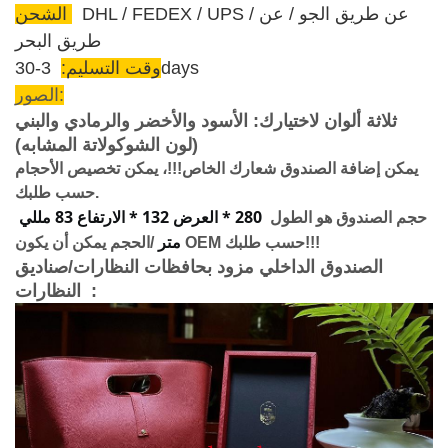
DHL / FEDEX / UPS / عن طريق الجو / عن
الشحن:
طريق البحر
3-30days
وقت التسليم:
الصور:
ثلاثة ألوان لاختيارك: الأسود والأخضر والرمادي والبني
(لون الشوكولاتة المشابه)
يمكن إضافة الصندوق شعارك الخاص!!!، يمكن تخصيص الأحجام
حسب طلبك.
280 * العرض 132 * الارتفاع 83 مللي 
حجم الصندوق هو الطول
متر
/الحجم يمكن أن يكون OEM حسب طلبك!!!
الصندوق الداخلي مزود بحافظات النظارات/صناديق
:
النظارات