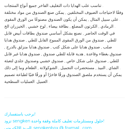
تناسب علب الهدايا ذات التغليف الفاخر جميع أنواع المنتجات .
وفقًا لاحتياجات الضيوف المختلفين , يمكن صنع الصندوق من مواد مختلفة
. على سبيل المثال , يمكن أن يكون الصندوق مصنوعًا من الورق المقوى
الرمادي , الكرتون المضلع , بطاقة بيضاء , لوح خشبي , الخيزران الخ .
في الوقت الحاضر , نصنع بشكل أساسي صندوق بطاقات أبيض قابل
للطي , صندوق من الورق المقوى المموج القابل للطي , صندوق هدايا
صلب , صندوق هدايا على شكل كتب , صندوق هدايا منزلق بالدرج ,
صندوق بغطاء وقاعدة , هدية قابلة للطي صندوق , صندوق هدايا غير قابل
للطي , صندوق على شكل خاص , صندوق خشبي وصندوق جلدي لتعبئة
الشاي , النبيذ , مستحضرات التجميل , الشوكولاتة , الطعام وما إلى ذلك .
يمكن أن يستخدم ملصق الصندوق ورقًا فاخرًا أو ورقًا فنيًا لطباعة تصميم
العميل. العمليات السطحية .
نرحب باستفسارك!
تزود sengken حلول ومستلزمات تغليف كاملة وقفة واحدة!
البريد الإلكتروني: sengkenbox @ foxmail . com