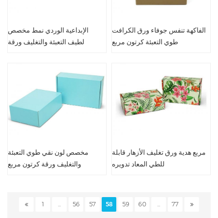
الفاكهة تنفس جوفاء ورق الكرافت
الإبداعية الوردي نمط مخصص
طوي التعبئة كرتون مربع
لطيف التعبئة والتغليف ورقة
مربعات
مربع هدية ورق تغليف الأزهار قابلة
مخصص لون نقي طوي التعبئة
للطي المعاد تدويره
والتغليف ورقة كرتون مربع
1
...
56
57
58
59
60
...
77