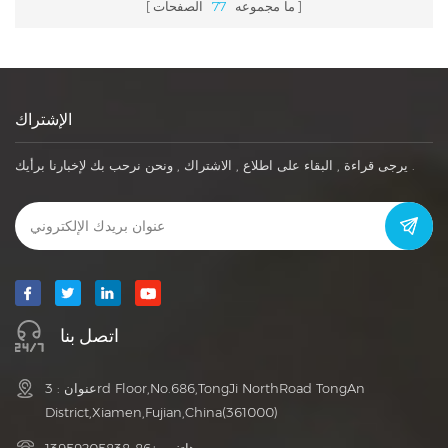
ما مجموعه
77
الصفحات
الإشتراك
يرجى قراءة , البقاء على اطلاع , الاشتراك , ونحن نرحب بك لإخبارنا برأيك .
اتصل بنا
عنوان : 3rd Floor,No.686,TongJi NorthRoad TongAn
District,Xiamen,Fujian,China(361000)