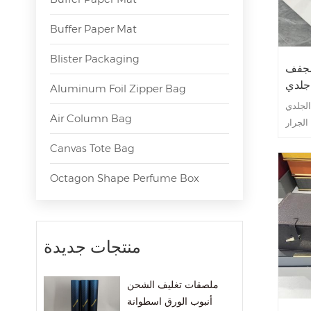
Buffer Paper Mat
Blister Packaging
مجفف
جلدي
Aluminum Foil Zipper Bag
الجلدي
Air Column Bag
الجرار
ور هذا
Canvas Tote Bag
سب، بل
قي إلى
Octagon Shape Perfume Box
منتجات جديدة
ملصقات تغليف الشحن
أنبوب الورق اسطوانة