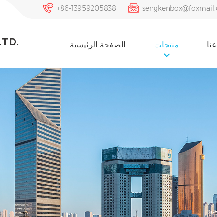
+86-13959205838
sengkenbox@foxmail
LTD.
نا
منتجات
الصفحة الرئيسية