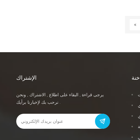
خنة
الإشتراك
ت
يرجى قراءة , البقاء على اطلاع , الاشتراك , ونحن
نرحب بك لإخبارنا برأيك .
ي
ة
ي