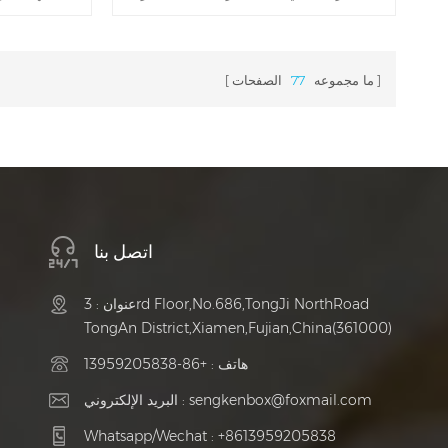
والإبداعية. أحد هذه الخيارات التي جذبت الانتباه
وعالية الجو
لأناقتها وتطورها هو علبة هدايا تغليف معكرونة
شعبية هائ
الشوكولاتة مع غطاء ورقي. يجمع صندوق الهدايا
هدايا الش
ما مجموعه
77
الصفحات
الرائع هذا بين السحر اللذيذ للشوكولاتة
بلاستيكية. هذه 
والمعكرونة مع الجاذبية الساحرة لغطاء العبوة
مناسبة ومن ا
المصمم جيدًا.
اتصل بنا
عنوان : 3rd Floor,No.686,TongJi NorthRoad
TongAn District,Xiamen,Fujian,China(361000)
هاتف :
+86-13959205838
sengkenbox@foxmail.com
البريد الإلكتروني :
Whatsapp/Wechat :
+8613959205838