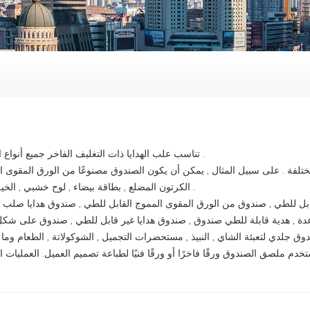
تناسب علب الهدايا ذات التغليف الفاخر جميع أنواع المنتجات .
تلفة . على سبيل المثال , يمكن أن يكون الصندوق مصنوعًا من الورق المقوى ال
الكرتون المضلع , بطاقة بيضاء , لوح خشبي , الخيزران الخ .
 للطي , صندوق من الورق المقوى المموج القابل للطي , صندوق هدايا صلب 
عدة , هدية قابلة للطي صندوق , صندوق هدايا غير قابل للطي , صندوق على شك