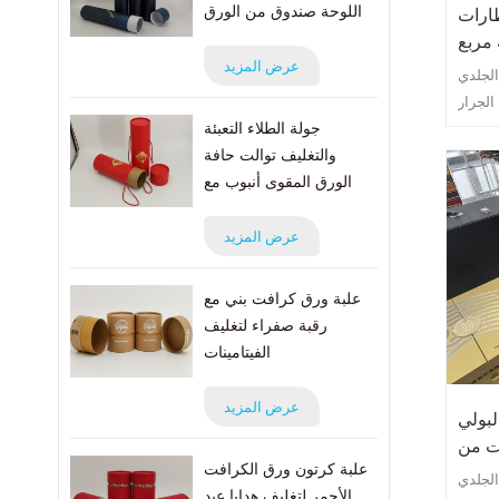
اللوحة صندوق من الورق
ارات
المقوى البريدي
 مربع
عرض المزيد
الجلدي
الجرار
جولة الطلاء التعبئة
ور هذا
والتغليف توالت حافة
سب، بل
الورق المقوى أنبوب مع
قي إلى
حبل
عرض المزيد
علبة ورق كرافت بني مع
رقبة صفراء لتغليف
الفيتامينات
عرض المزيد
لبولي
ت من
علبة كرتون ورق الكرافت
ريثان
الجلدي
الأحمر لتغليف هدايا عيد