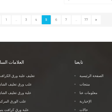
دة. أحد هذه العناصر التي اكتسبت
العرض العام للمنتج.
لة في السنوات الأخيرة هو صندوق
وكولاتة الفاخر المخصص مع صينية
1
...
3
4
5
6
7
...
77
الهدية الرائعة والفاخرة مثالية لأي
لمؤكد أنها ستثير إعجاب المتلقين
الأكثر تميزًا.
تابعنا
العلامات السا
الصفحة الرئيسية
تغليف علبة ورق الكراف
منتجات
علب ورق تغليف الشاي
معلومات عنا
علبة ورق تغليف الشا
الإخبارية
علب الورق المركب
حالات
علبة ورق كرافت بن