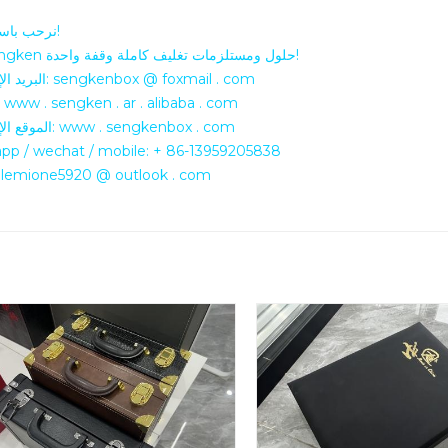
نرحب باستفسارك!
تزود sengken حلول ومستلزمات تغليف كاملة وقفة واحدة!
البريد الإلكتروني: sengkenbox @ foxmail . com
علي بابا: www . sengken . ar . alibaba . com
الموقع الإلكتروني: www . sengkenbox . com
pp / wechat / mobile: + 86-13959205838
سكايب: emione5920 @ outlook . com