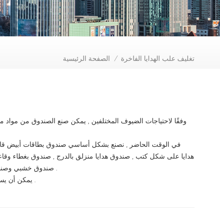
تغليف علب الهدايا الفاخرة
الصفحة الرئيسية
/
وفقًا لاحتياجات الضيوف المختلفين , يمكن صنع الصندوق من مواد مخ
في الوقت الحاضر , نصنع بشكل أساسي صندوق بطاقات أبيض قابل
هدايا على شكل كتب , صندوق هدايا منزلق بالدرج , صندوق بغطاء وقا
صندوق خشبي وصندوق جلدي لتعبئة الشاي , النبيذ , مستحضرات التجميل , الشوكولاتة , الطعام وما إلى ذلك .
يمكن أن يستخدم ملصق الصندوق ورقًا فاخرًا أو ورقًا فنيًا لطباعة تصميم العميل. العمليات السطحية .