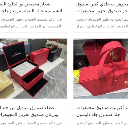
جوهرات جلدي كبير صندوق
شعار مخصص بو الجلود النظ
خر صندوق تخزين مجوهرات
الشمسية حالة التعبئة مربع زجاجة
جلدي
م العبوات، ظهر الصندوق الجلدي
في عالم تصميم العبوات، ظهر الصندوق 
المقبض كخيار شائع لتغليف الجرار
المستدير ذو المقبض كخيار شائع لتغليف 
فر حل التغليف الأنيق والمتطور هذا
الخزفية. لا يوفر حل التغليف الأنيق والمتط
للجرار الخزفية الرقيقة فحسب، بل
الحماية للجرار الخزفية الرقيقة فح
ًا لمسة من الفخامة والرقي إلى
يضيف أيضًا لمسة من الفخامة والر
العرض العام للمنتج.
العرض العام للمنتج.
د أكريليك صندوق مجوهرات
غطاء صندوق مناديل من جلد ا
جلد صندوق جلد دايسون
يوريثان صندوق تخزين المجوهرا
جلد البولي يو
م العبوات، ظهر الصندوق الجلدي
في عالم تصميم العبوات، ظهر الصندوق 