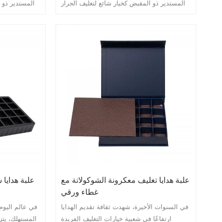
المستدير ذو المقبض كخيار شائع لتغليف الجرار
المستدير ذو 
الخزفية. لا يوفر حل التغليف الأنيق والمتطور هذا
الخزفية. لا يو
الحماية للجرار الخزفية الرقيقة فحسب، بل
الحماية 
يضيف أيضًا لمسة من الفخامة والرقي إلى
يضيف أيض
العرض العام للمنتج.
علبة هدايا تغليف معكرونة الشوكولاتة مع
علبة هدايا
غطاء ورقي
في السنوات الأخيرة، شهدت ثقافة تقديم الهدايا
في عالم اليو
ارتفاعًا في شعبية خيارات التغليف الفريدة
المستهلك، يتز