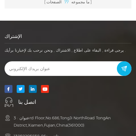
ما مجموعه
77
الصفحات
الإشتراك
يرجى قراءة , البقاء على اطلاع , الاشتراك , ونحن نرحب بك لإخبارنا برأيك .
اتصل بنا
عنوان : 3rd Floor,No.686,TongJi NorthRoad TongAn
District,Xiamen,Fujian,China(361000)