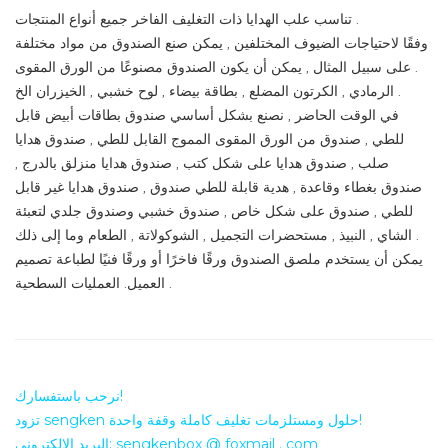
تناسب علب الهدايا ذات التغليف الفاخر جميع أنواع المنتجات .
وفقًا لاحتياجات الضيوف المختلفين , يمكن صنع الصندوق من مواد مختلفة
. على سبيل المثال , يمكن أن يكون الصندوق مصنوعًا من الورق المقوى
الرمادي , الكرتون المضلع , بطاقة بيضاء , لوح خشبي , الخيزران الخ .
في الوقت الحاضر , نصنع بشكل أساسي صندوق بطاقات أبيض قابل
للطي , صندوق من الورق المقوى المموج القابل للطي , صندوق هدايا
صلب , صندوق هدايا على شكل كتب , صندوق هدايا منزلق بالدرج ,
صندوق بغطاء وقاعدة , هدية قابلة للطي صندوق , صندوق هدايا غير قابل
للطي , صندوق على شكل خاص , صندوق خشبي وصندوق جلدي لتعبئة
الشاي , النبيذ , مستحضرات التجميل , الشوكولاتة , الطعام وما إلى ذلك .
يمكن أن يستخدم ملصق الصندوق ورقًا فاخرًا أو ورقًا فنيًا لطباعة تصميم
العميل. العمليات السطحية .
نرحب باستفسارك!
تزود sengken حلول ومستلزمات تغليف كاملة وقفة واحدة!
البريد الإلكتروني: sengkenbox @ foxmail . com