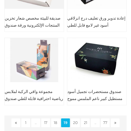
إعادة تدوير ورق تغليف درج انزلاقي
صديقة للبيئة مخصص شعار تخزين
أسود غير لامع قابل للطي
المنتجات الإلكترونية ورقة صندوق
الشحن
صندوق مستحضرات تجميل أسود
مجموعة واقي الركبة لملابس
مستطيل كبير ناعم الملمس مموج
رياضية احترافية قابلة للطي صندوق
تغليف من الورق المقوى
1
...
17
18
19
20
21
...
77