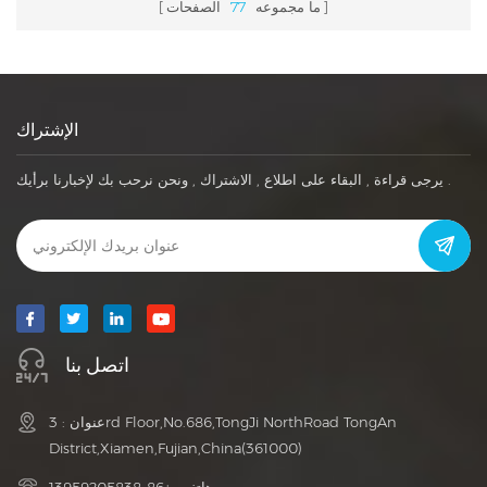
ما مجموعه
77
الصفحات
الإشتراك
يرجى قراءة , البقاء على اطلاع , الاشتراك , ونحن نرحب بك لإخبارنا برأيك .
اتصل بنا
عنوان : 3rd Floor,No.686,TongJi NorthRoad TongAn
District,Xiamen,Fujian,China(361000)