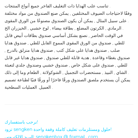
تناسب علب الهدايا ذات التغليف الفاخر جميع أنواع المنتجات .
وفقًا لاحتياجات الضيوف المختلفين , يمكن صنع الصندوق من مواد مختلفة
. على سبيل المثال , يمكن أن يكون الصندوق مصنوعًا من الورق المقوى
الرمادي , الكرتون المضلع , بطاقة بيضاء , لوح خشبي , الخيزران الخ .
في الوقت الحاضر , نصنع بشكل أساسي صندوق بطاقات أبيض قابل
للطي , صندوق من الورق المقوى المموج القابل للطي , صندوق هدايا
صلب , صندوق هدايا على شكل كتب , صندوق هدايا منزلق بالدرج ,
صندوق بغطاء وقاعدة , هدية قابلة للطي صندوق , صندوق هدايا غير قابل
للطي , صندوق على شكل خاص , صندوق خشبي وصندوق جلدي لتعبئة
الشاي , النبيذ , مستحضرات التجميل , الشوكولاتة , الطعام وما إلى ذلك .
يمكن أن يستخدم ملصق الصندوق ورقًا فاخرًا أو ورقًا فنيًا لطباعة تصميم
العميل. العمليات السطحية .
نرحب باستفسارك!
تزود sengken حلول ومستلزمات تغليف كاملة وقفة واحدة!
البريد الإلكتروني: sengkenbox @ foxmail . com