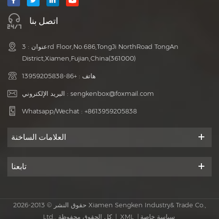
اتصل بنا
عنوان : 3rd Floor,No.686,TongJi NorthRoad TongAn
District,Xiamen,Fujian,China(361000)
هاتف :
+86-13959205838
sengkenbox@foxmail.com
البريد الإلكتروني :
Whatsapp/Wechat :
+8613959205838
العلامات الساخنة
تابعنا
حقوق النشر © 2013-2026 Xiamen Sengken Industry& Trade Co.,
سياسة خاصة
|
XML
Ltd.. كل الحقوق محفوظة. |