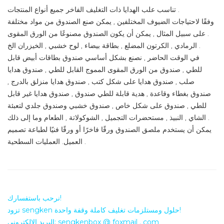
تناسب علب الهدايا ذات التغليف الفاخر جميع أنواع المنتجات .
وفقًا لاحتياجات الضيوف المختلفين , يمكن صنع الصندوق من مواد مختلفة
. على سبيل المثال , يمكن أن يكون الصندوق مصنوعًا من الورق المقوى
الرمادي , الكرتون المضلع , بطاقة بيضاء , لوح خشبي , الخيزران الخ .
في الوقت الحاضر , نصنع بشكل أساسي صندوق بطاقات أبيض قابل
للطي , صندوق من الورق المقوى المموج القابل للطي , صندوق هدايا
صلب , صندوق هدايا على شكل كتب , صندوق هدايا منزلق بالدرج ,
صندوق بغطاء وقاعدة , هدية قابلة للطي صندوق , صندوق هدايا غير قابل
للطي , صندوق على شكل خاص , صندوق خشبي وصندوق جلدي لتعبئة
الشاي , النبيذ , مستحضرات التجميل , الشوكولاتة , الطعام وما إلى ذلك .
يمكن أن يستخدم ملصق الصندوق ورقًا فاخرًا أو ورقًا فنيًا لطباعة تصميم
العميل. العمليات السطحية .
نرحب باستفسارك!
تزود sengken حلول ومستلزمات تغليف كاملة وقفة واحدة!
البريد الإلكتروني: sengkenbox @ foxmail . com