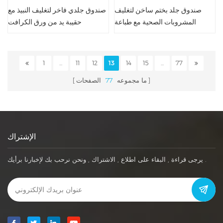
صندوق جلد بختم ساخن لتغليف
صندوق جلدي فاخر لتغليف النبيذ مع
المشروبات الصحية مع طباعة
حقيبة يد من ورق الكرافت
العميل
1
...
11
12
13
14
15
...
77
ما مجموعه
77
الصفحات
الإشتراك
يرجى قراءة , البقاء على اطلاع , الاشتراك , ونحن نرحب بك لإخبارنا برأيك .