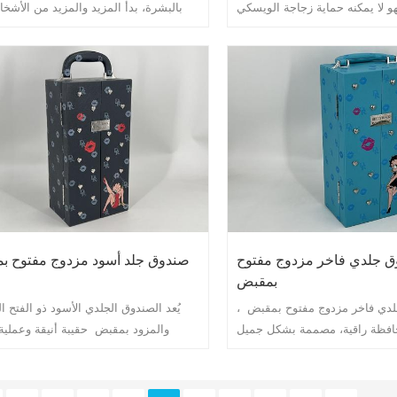
هو لا يمكنه حماية زجاجة الويسكي
بالبشرة، بدأ المزيد والمزيد من الأش
ب، بل يمكنه أيضًا تحسين صورة
الاهتمام بكيفية اختيار منتجات العناية 
تجارية للمنتج. في صناعة الويسكي،
التي تناسب احتياجات بشرتهم. على خلف
وق تغليف شائع جدًا، وهو صندوق
الطلب المتزايد في السوق، أصبحت علب 
ويسكي مزود بإدخالات EVA. EVA عبارة عن
العناية بالبشرة خيارًا شائعًا بشكل متزاي
غاية ومقاومة للاهتراء تحمي بشكل
منتج العناية بالبشرة ft B ox
جاجات الويسكي من الاصطدامات
والاحتكاك أثناء النقل.
السوق.
 جلدي فاخر مزدوج مفتوح
صندوق جلد أسود مزدوج مفتوح ب
بمقبض
دي فاخر مزدوج مفتوح بمقبض ،
يُعد الصندوق الجلدي الأسود ذو الفتح ا
افظة راقية، مصممة بشكل جميل
والمزود بمقبض حقيبة أنيقة وعملية
ة، مناسبة لتخزين الأشياء الثمينة
المناسبات والأغراض. هذه الحافظة مصن
ايا. هذه الحافظة مصنوعة من مادة
مادة جلدية عالية الجودة، وهي متينة للغاية 
جودة، ناعمة الملمس ومظهر أنيق.
المظهر. تصميمه بسيط وسخي، ومناسب ل