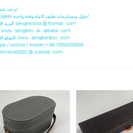
نرحب باستفسارك!
تزود sengken حلول ومستلزمات تغليف كاملة وقفة واحدة!
البريد الإلكتروني: sengkenbox @ foxmail . com
علي بابا: www . sengken . ar . alibaba . com
الموقع الإلكتروني: www . sengkenbox . com
pp / wechat / mobile: + 86-13959205838
سكايب: emione5920 @ outlook . com