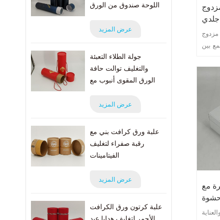
اللوحة صندوق من الورق
مزدوج
المقوى البريدي
جلدي
عرض المزيد
مزدوج
مع بين
جولة الطلاء التعبئة
مفاهيم
والتغليف توالت حافة
 الخزف
الورق المقوى أنبوب مع
لفريد.
حبل
 هدايا
ما لا
عرض المزيد
حساسًا
علبة ورق كرافت بني مع
رقبة صفراء لتغليف
الفيتامينات
عرض المزيد
رة مع
علبة كرتون ورق الكرافت
لعناية
الأحمر لتغليف هدايا عيد