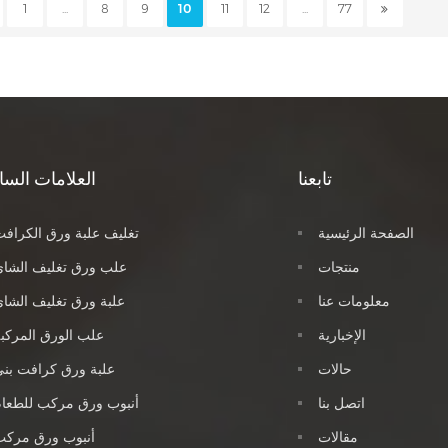
1
...
8
9
10
11
12
...
77
ميم المزدوج الفتح للحافظة فتحها
مختلفة من الديكور والأثاث.
 بسهولة، بينما يتيح لك التصميم ذو
المقبض حمل الحافظة بسهولة.
تابعنا
العلامات السا
الصفحة الرئيسية
تغليف علبة ورق الكراف
منتجات
علب ورق تغليف الشاي
معلومات عنا
علبة ورق تغليف الشا
الإخبارية
علب الورق المركب
حالات
علبة ورق كرافت بن
اتصل بنا
أنبوب ورق مركب للطعام
مقالات
أنبوب ورق مركب