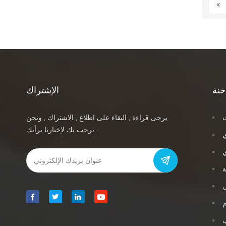
خنة
الإشتراك
ت
يرجى قراءة , البقاء على اطلاع , الاشتراك , ونحن
نرحب بك لإخبارنا برأيك .
ي
ة
ي