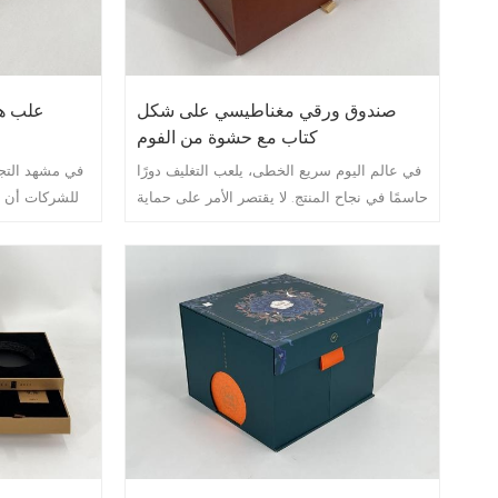
صندوق ورقي مغناطيسي على شكل
علب هد
كتاب مع حشوة من الفوم
في عالم اليوم سريع الخطى، يلعب التغليف دورًا
في مشهد التجز
حاسمًا في نجاح المنتج. لا يقتصر الأمر على حماية
للشركات أن ت
المنتج أثناء النقل والتخزين فحسب، بل يتعلق
تحمي منتج
أيضًا بخلق تجربة لا تُنسى للعميل. أحد أنواع
علامتها ال
التغليف التي اكتسبت شعبية في السنوات الأخيرة
اكتسبت شعب
هو الصندوق الورقي المغناطيسي الصلب على
الهدايا ا
شكل كتاب مع إدراج الرغوة.
ليست جذابة ب
من المزايا العمل