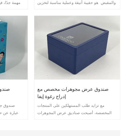
والمقبض هو حقيبة أنيقة وعملية مناسبة لتخزين
مهمة جدًا، ف
جميع أنواع العناصر. هذا الجراب مصنوع من مادة
من التلف فحس
جلدية عالية الجودة، ويمنحك شعورًا بالنعومة
العلامة ال
والراحة، وفي الوقت نفسه يتمتع بمتانة جيدة
هناك صند
ومقاومة للماء. يتيح لك تصميمه المكون من
طبقتين فرز العناصر وتخزينها بسهولة أكبر،
مادة مرنة لل
والحفاظ على أغراضك مرتبة.
فعال ز
صندوق عرض مجوهرات مخصص مع
صندوق
إدراج رغوة إيفا
مع تزايد طلب المستهلكين على المنتجات
صندوق جل
المخصصة، أصبحت صناديق عرض المجوهرات
عبارة عن ح
المخصصة اتجاهًا شائعًا في صناعة المجوهرات.
وذات جودة عالي
لقد تم الترحيب على نطاق واسع بصندوق عرض
أو تقديمها كهد
المجوهرات المخصص مع إدراج رغوة إيفا .
جلدية عالية ال