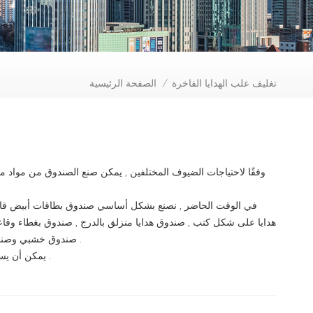
تغليف علب الهدايا الفاخرة
الصفحة الرئيسية
/
وفقًا لاحتياجات الضيوف المختلفين , يمكن صنع الصندوق من مواد مخ
في الوقت الحاضر , نصنع بشكل أساسي صندوق بطاقات أبيض قابل
هدايا على شكل كتب , صندوق هدايا منزلق بالدرج , صندوق بغطاء وقا
صندوق خشبي وصندوق جلدي لتعبئة الشاي , النبيذ , مستحضرات التجميل , الشوكولاتة , الطعام وما إلى ذلك .
يمكن أن يستخدم ملصق الصندوق ورقًا فاخرًا أو ورقًا فنيًا لطباعة تصميم العميل. العمليات السطحية .