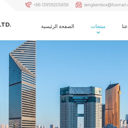
+86-13959205838
sengkenbox@foxmail
LTD.
نا
منتجات
الصفحة الرئيسية