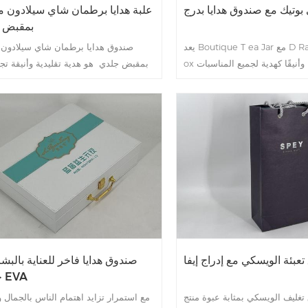
وتيك مع صندوق هدايا بدرج
علبة هدايا برطمان شاي سيلادون 
بمقبض 
يعد Boutique T ea Jar مع D Rawer G ift B
صندوق هدايا برطمان شاي سيلادون 
ox خيارًا فريدًا وأنيقًا كهدية لجميع المناسبات
بمقبض جلدي هو هدية تقليدية وأنيقة تج
ت. يتميز صندوق الهدايا الرائع هذا
حرفية السيلادون الصينية التقليدية و
د، يجمع بين وظائف إبريق الشاي
التصميم الحديثة. السيلادون هو أحد أنواع
 وهو عملي وجميل. سواء كهدية أو
الصيني التقليدي، ويشتهر بلونه وملمسه ا
شخصي، يمكن لصندوق الهدايا هذا
في صندوق الهدايا هذا، قمنا بدمج صندوق
أن يمنح الناس شعورًا نبيلًا.
برطمان شاي سيلادون بمقبض جلدي ، م
يزيد من عمليته فحسب، بل يمنحه أيضًا إ
فريدًا بالأناقة.
عبئة الويسكي مع إدراج إيفا
صندوق هدايا فاخر للعناية بالبش
حشوة EVA
تغليف الويسكي بمثابة عبوة منتج
مع استمرار تزايد اهتمام الناس بالجمال وا