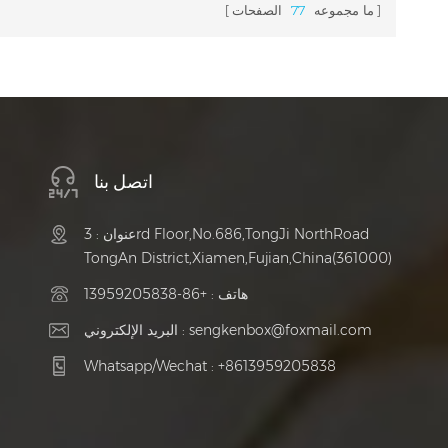
ما مجموعه
77
الصفحات
سوف تستكشف هذه المقالة مزايا صناديق
يتيح لك التص
عرض المجوهرات المخصصة مع إدراج رغوة
وإغلاقها
EVA وتحلل الفرص المحتملة لها في السوق.
اتصل بنا
عنوان : 3rd Floor,No.686,TongJi NorthRoad
TongAn District,Xiamen,Fujian,China(361000)
هاتف :
+86-13959205838
sengkenbox@foxmail.com
البريد الإلكتروني :
Whatsapp/Wechat :
+8613959205838