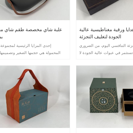
ايا ورقية مغناطيسية عالية
علبة شاي مخصصة طقم شاي م
الجودة لتغليف التجزئة
ب
ئة التنافسي اليوم، من الضروري
إحدى المزايا الرئيسية لمجموعة
ستثمر في عبوات عالية الجودة لا
المحمولة هي حجمها الصغير وتصميمها
اتها فحسب، بل تعزز أيضًا صورة
الوزن. تتضمن المجموعة عادةً مصفا
تجارية. أحد الخيارات الشائعة التي
وعدد قليل من أكياس الشاي أو عينات من
ية في السنوات الأخيرة هو علب
الشاي السائبة، ووعاء صغير للسكر أو الع
لورقية المغناطيسية. هذه الصناديق
المقبض المرفق بالمجموعة، يمكنك حمله
صريًا فحسب، بل توفر أيضًا عددًا
بسهولة أينما ذهبت، مما يضمن حصولك 
ية التي تجعلها خيارًا مثاليًا لتغليف
على كل ما تحتاجه لصنع كوب شاي مثالي.
التجزئة.