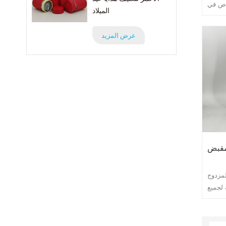
خاص في
الميلاد
بالبشرة
ية هذا
عرض المزيد
هدايا
د. أصبح
P remium G i مع
مادة EVA واحدًا من أكثر المنتجات الجذابة في
مقبض
لمزدوج
 لجميع
وعة من
وأنيقة
أنماط