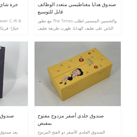
صندوق هدايا مغناطيسي متعدد الوظائف
جرة شاي ب
قابل للتوسيع
مع تطور The Times والتحسين المستمر لطلب
الناس على تغليف الهدايا، ظهرت طريقة تغليف
إبداعية جديدة - ثور مغناطيسي متعدد الوظائف
والمهرجانا
قابل للتوسيع . لا يتمتع صندوق الهدايا هذا
بتصميم فري
بتصميم فريد من نوعه فحسب، بل يحتوي أيضًا
والدرج،
على مجموعة متنوعة من الوظائف، مما يوفر
للاستخدام ال
تجربة جديدة لتغليف هدايا الأشخاص.
صندوق جلدي أصفر مزدوج مفتوح
صندوق ت
بمقبض
الصندوق الجلدي الأصفر ذو الفتح المزدوج
يعد صندوق 