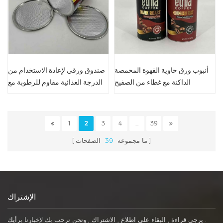
أنبوب ورق حاوية القهوة المحمصة
صندوق ورقي لإعادة الاستخدام من
الداكنة مع غطاء من الصفيح
الدرجة الغذائية مقاوم للرطوبة مع
غطاء مانع للتسرب
1
2
3
4
...
39
ما مجموعه
39
الصفحات
الإشتراك
يرجى قراءة , البقاء على اطلاع , الاشتراك , ونحن نرحب بك لإخبارنا برأيك .