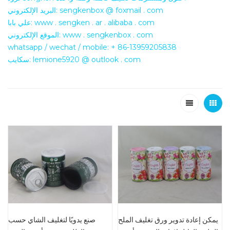
البريد الإلكتروني: sengkenbox @ foxmail . com
علي بابا: www . sengken . ar . alibaba . com
الموقع الإلكتروني: www . sengkenbox . com
whatsapp / wechat / mobile: + 86-13959205838
سكايب: lemione5920 @ outlook . com
يمكن إعادة تدوير ورق تغليف الملح
صنع يدويًا لتغليف الشاي حسب