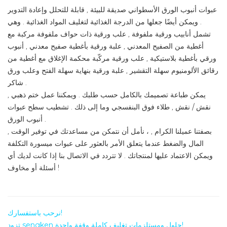
عبوات أنبوب الورق الأسطواني صديقة للبيئة , قابلة للتحلل وإعادة التدوير
. ويمكن أيضًا جعلها من الدرجة الغذائية لتغليف المواد الغذائية . وهي
تشمل أنابيب ورقية ملفوفة , علب ورقية ذات حواف ملفوفة مركبة مع
أغطية من الصفيح المعدني , علبة ورقية بأغطية صفيح معدني , أنبوب
ورقي بأغطية بلاستيكية , علب ورقية مركّبة محكمة الإغلاق مع أغطية من
رقائق الألومنيوم سهلة التقشير , علبة ورقية بنهاية سهلة الفتح وعلب ورق
شاكر .
يمكن طباعة تصميمك بالكامل حسب طلبك . ويمكننا عمل ختم ذهبي ,
نقش / نقش , طلاء فوق البنفسجي وما إلى ذلك . تشطيب سطح عبوات
أنبوب الورق .
بصفتنا عميلنا الكرام , ، نأمل أن نتمكن من مساعدتك في توفير الوقت ,
المال والضغط عندما يتعلق الأمر بالعثور على عبوات ميسورة التكلفة
ويمكن الاعتماد عليها لمنتجاتك . لا تتردد في الاتصال بنا إذا كانت لديك أي
أسئلة أو مخاوف !
نرحب باستفسارك!
تزود sengken حلول ومستلزمات تغليف كاملة وقفة واحدة!