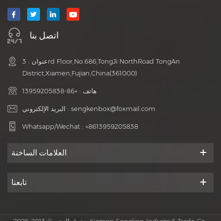
اتصل بنا
عنوان : 3rd Floor,No.686,TongJi NorthRoad TongAn
District,Xiamen,Fujian,China(361000)
هاتف :
+86-13959205838
sengkenbox@foxmail.com
البريد الإلكتروني :
Whatsapp/Wechat :
+8613959205838
العلامات الساخنة
تابعنا
حقوق النشر © 2013-2026 Xiamen Sengken Industry& Trade Co.,