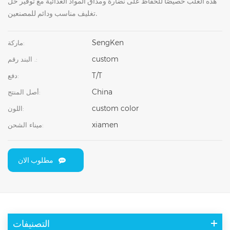
هذه العلب خصيصًا للحفاظ على نضارة ومذاق المواد الغذائية مع توفير حل
تغليف مناسب ودائم للمصنعين.
SengKen
ماركة:
custom
البند رقم .:
T/T
دفع:
China
أصل المنتج:
custom color
اللون:
xiamen
ميناء الشحن:
مطلوب الان
التصنيفات