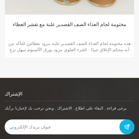
مختومة لحام الغذاء الصف القصدير علبة مع تقشر الغطاء
هذه مختومة لحام الغذاء الصف القصدير علبة مزود بغطائين للتأكد من
أنه محكم الإغلاق جيدًا - الجزء العلوي مزود بورق الألمنيوم سهل نزع
الغطاء , ثم قم بتغطية الغطاء اللولبي , وهو عبارة عن علب لحام
بدرجة الطعام .
الإشتراك
يرجى قراءة , البقاء على اطلاع , الاشتراك , ونحن نرحب بك لإخبارنا برأيك .