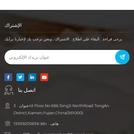
الإشتراك
يرجى قراءة , البقاء على اطلاع , الاشتراك , ونحن نرحب بك لإخبارنا برأيك .
اتصل بنا
عنوان : 3rd Floor,No.686,TongJi NorthRoad TongAn
District,Xiamen,Fujian,China(361000)
هاتف :
+86-13959205838